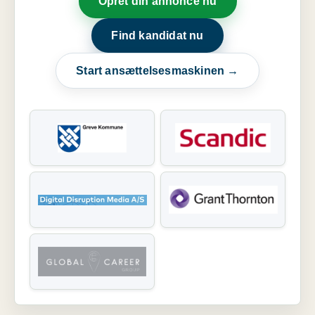
Opret din annonce nu
Find kandidat nu
Start ansættelsesmaskinen →