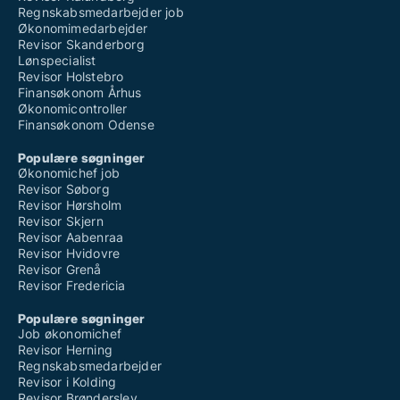
Regnskabsmedarbejder job
Økonomimedarbejder
Revisor Skanderborg
Lønspecialist
Revisor Holstebro
Finansøkonom Århus
Økonomicontroller
Finansøkonom Odense
Populære søgninger
Økonomichef job
Revisor Søborg
Revisor Hørsholm
Revisor Skjern
Revisor Aabenraa
Revisor Hvidovre
Revisor Grenå
Revisor Fredericia
Populære søgninger
Job økonomichef
Revisor Herning
Regnskabsmedarbejder
Revisor i Kolding
Revisor Brønderslev