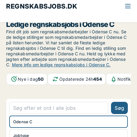
REGNSKABSJOBS.DK
Alle regnskabsjobs
Odense
Odense C
Ledige regnskabsjobs i Odense C
Find dit job som regnskabsmedarbejder i Odense C nu. Se
de ledige stillinger som regnskabsmedarbejder i Odense C
på listen herunder. Vi har samlet de fleste ledige
regnskabsjobs i Odense C til dig. Find en ledig stilling som
regnskabsmedarbejder i Odense C nu. Held og lykke med
jagten efter arbejde som regnskabsmedarbejder i Odense
C.
Mere info om ledige regnskabsjobs i Odense C.
Nye i dag
50
Opdaterede 24h
454
Notifikat
Søg
Odense C
Jobtype