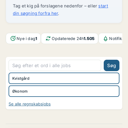
Tag et kig på forslagene nedenfor – eller
start
din søgning forfra her
.
Nye i dag
1
Opdaterede 24h
1.505
Notifikat
Søg
Kvistgård
Økonom
Se alle regnskabsjobs