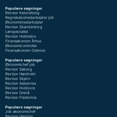
Populære søgninger
Revisor Kalundborg
Regnskabsmedarbejder job
Økonomimedarbejder
Revisor Skanderborg
Lønspecialist
Revisor Holstebro
Finansøkonom Århus
Økonomicontroller
Finansøkonom Odense
Populære søgninger
Økonomichef job
Revisor Søborg
Revisor Hørsholm
Revisor Skjern
Revisor Aabenraa
Revisor Hvidovre
Revisor Grenå
Revisor Fredericia
Populære søgninger
Job økonomichef
Revisor Herning