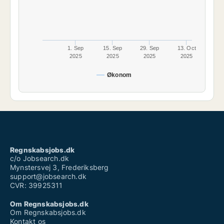
1. Sep
15. Sep
29. Sep
13. Oct
2025
2025
2025
2025
Økonom
Regnskabsjobs.dk
c/o Jobsearch.dk
Mynstersvej 3, Frederiksberg
support@jobsearch.dk
CVR: 39925311
Om Regnskabsjobs.dk
Om Regnskabsjobs.dk
Kontakt os