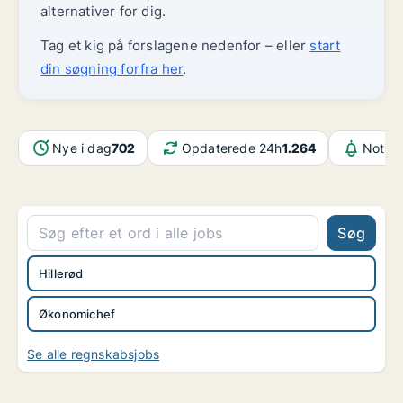
alternativer for dig.
Tag et kig på forslagene nedenfor – eller
start
din søgning forfra her
.
Nye i dag
702
Opdaterede 24h
1.264
Notifi
Søg
Hillerød
Økonomichef
Se alle regnskabsjobs