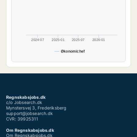
2024-07
2025-01
2025-07
2026-01
Økonomichef
Regnskabsjobs.dk
c/o Jobsearch.dk
Mynstersvej 3, Frederiksberg
support@jobsearch.dk
CVR: 39925311
Om Regnskabsjobs.dk
Om Regnskabsjobs.dk