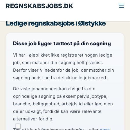
REGNSKABSJOBS.DK
Alle regnskabsjobs
Nordsjælland
Ølstykke
Ledige regnskabsjobs i Ølstykke
Disse job ligger tættest på din søgning
Vi har i øjeblikket ikke registreret nogen ledige
job, som matcher din søgning helt præcist.
Derfor viser vi nedenfor de job, der matcher din
søgning bedst ud fra det aktuelle jobmarked.
De viste jobannoncer kan afvige fra din
oprindelige søgning på eksempelvis jobtype,
branche, beliggenhed, arbejdstid eller løn, men
de er udvalgt, fordi de kan være relevante
alternativer for dig.
Tag et kig på forslagene nedenfor – eller
start