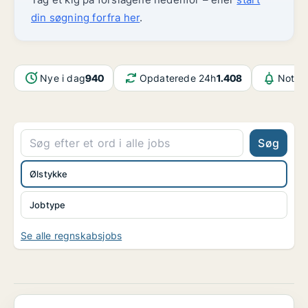
din søgning forfra her
.
Nye i dag
940
Opdaterede 24h
1.408
Notifi
Søg
Ølstykke
Jobtype
Se alle regnskabsjobs
Finansiel Rådgiver der brænder for gode kundeoplev...