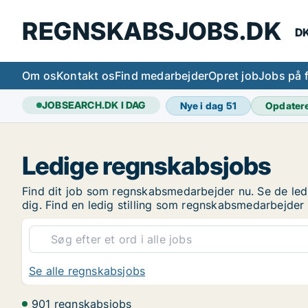
REGNSKABSJOBS.DK
DK
Om os
Kontakt os
Find medarbejder
Opret job
Jobs på 
JOBSEARCH.DK I DAG
Nye i dag
51
Opdater
Ledige regnskabsjobs
Find dit job som regnskabsmedarbejder nu. Se de ledi
dig. Find en ledig stilling som regnskabsmedarbejde
Se alle regnskabsjobs
901 regnskabsjobs