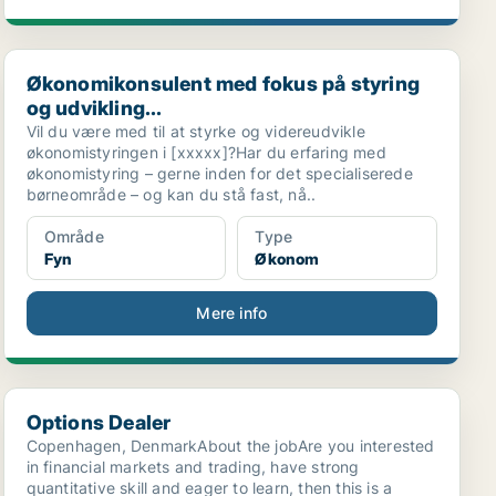
Økonomikonsulent med fokus på styring og udvikling...
Økonomikonsulent med fokus på styring
og udvikling...
Vil du være med til at styrke og videreudvikle
økonomistyringen i [xxxxx]?Har du erfaring med
økonomistyring – gerne inden for det specialiserede
børneområde – og kan du stå fast, nå..
Område
Type
Fyn
Økonom
Mere info
Options Dealer
Options Dealer
Copenhagen, DenmarkAbout the jobAre you interested
in financial markets and trading, have strong
quantitative skill and eager to learn, then this is a