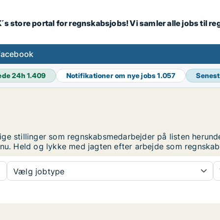
´s store portal for regnskabsjobs! Vi samler alle jobs til
facebook
ede 24h
1.409
Notifikationer om nye jobs
1.057
Senest
ge stillinger som regnskabsmedarbejder på listen herunder.
r nu. Held og lykke med jagten efter arbejde som regnsk
Vælg jobtype