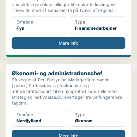
komplekse problemstillinger til konkrete løsninger?
Trives du med at samarbejde på tværs af organis..
Område
Type
Fyn
Finansmedarbejder
Mere info
Økonomi- og administrationschef
Økonomi- og administrationschef
På vegne af Ren Forsyning Mariagerfjord søger
[xxxxx] Professionals en økonomi- og
administrationschef til en nyoprettet lederrolle med
strategisk indflydelse.Du overtager tre velfungerende
fagomr..
Område
Type
Nordjylland
Økonom
Mere info