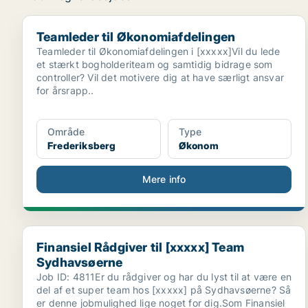
Teamleder til Økonomiafdelingen
Teamleder til Økonomiafdelingen
Teamleder til Økonomiafdelingen i [xxxxx]Vil du lede
et stærkt bogholderiteam og samtidig bidrage som
controller? Vil det motivere dig at have særligt ansvar
for årsrapp..
Område
Type
Frederiksberg
Økonom
Mere info
Finansiel Rådgiver til [xxxxx] Team Sydhavsøerne
Finansiel Rådgiver til [xxxxx] Team
Sydhavsøerne
Job ID: 4811Er du rådgiver og har du lyst til at være en
del af et super team hos [xxxxx] på Sydhavsøerne? Så
er denne jobmulighed lige noget for dig.Som Finansiel