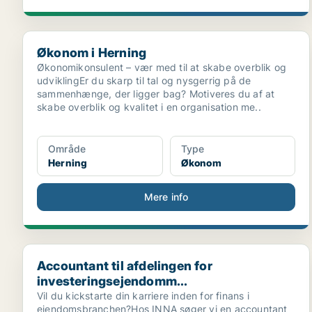
Økonom i Herning
Økonom i Herning
Økonomikonsulent – vær med til at skabe overblik og
udviklingEr du skarp til tal og nysgerrig på de
sammenhænge, der ligger bag? Motiveres du af at
skabe overblik og kvalitet i en organisation me..
Område
Type
Herning
Økonom
Mere info
Accountant til afdelingen for investeringsejendomm...
Accountant til afdelingen for
investeringsejendomm...
Vil du kickstarte din karriere inden for finans i
ejendomsbranchen?Hos INNA søger vi en accountant