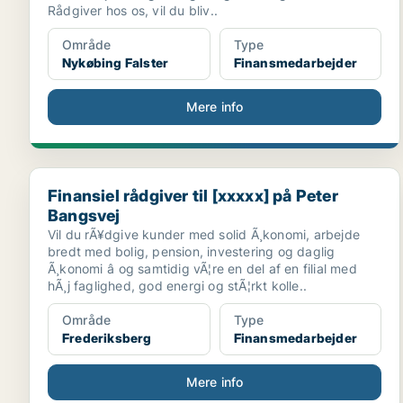
Rådgiver hos os, vil du bliv..
Område
Type
Nykøbing Falster
Finansmedarbejder
Mere info
Finansiel rådgiver til [xxxxx] på Peter Bangsvej
Finansiel rådgiver til [xxxxx] på Peter
Bangsvej
Vil du rÃ¥dgive kunder med solid Ã¸konomi, arbejde
bredt med bolig, pension, investering og daglig
Ã¸konomi â og samtidig vÃ¦re en del af en filial med
hÃ¸j faglighed, god energi og stÃ¦rkt kolle..
Område
Type
Frederiksberg
Finansmedarbejder
Mere info