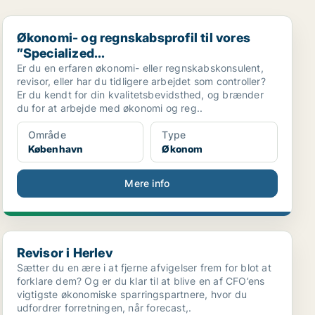
Økonomi- og regnskabsprofil til vores ”Specialized...
Økonomi- og regnskabsprofil til vores
”Specialized...
Er du en erfaren økonomi- eller regnskabskonsulent,
revisor, eller har du tidligere arbejdet som controller?
Er du kendt for din kvalitetsbevidsthed, og brænder
du for at arbejde med økonomi og reg..
Område
Type
København
Økonom
Mere info
Revisor i Herlev
Revisor i Herlev
Sætter du en ære i at fjerne afvigelser frem for blot at
forklare dem? Og er du klar til at blive en af CFO’ens
vigtigste økonomiske sparringspartnere, hvor du
udfordrer forretningen, når forecast,.