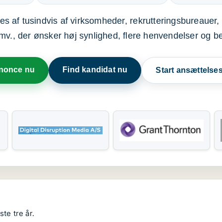
s af tusindvis af virksomheder, rekrutteringsbureauer, 
mv., der ønsker høj synlighed, flere henvendelser og b
nnonce nu
Find kandidat nu
Start ansættels
te tre år.