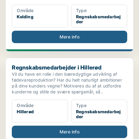
Område
Type
Kolding
Regnskabsmedarbej
der
Mere info
Regnskabsmedarbejder i Hillerød
Regnskabsmedarbejder i Hillerød
Vil du have en rolle i den bæredygtige udvikling af
fødevareproduktion? Har du helt naturligt ambitioner
på dine kunders vegne? Motiveres du af at udfordre
kunderne og stille de svære spørgsmål, så..
Område
Type
Hillerød
Regnskabsmedarbej
der
Mere info