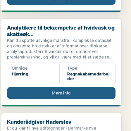
Analytikere til bekæmpelse af hvidvask og skatteøk...
Analytikere til bekæmpelse af hvidvask og
skatteøk...
Kan du spotte usynlige mønstre i komplekse datasæt
og omsætte brudstykker af informationer til skarpe
analyseprodukter? Brænder du for datadrevet
problemknusning, og vil du være med til at sætte re..
Område
Type
Hjørring
Regnskabsmedarbej
der
Mere info
Kunderådgiver Haderslev
Kunderådgiver Haderslev
Er du klar til nye udfordringer i Danmarks nye