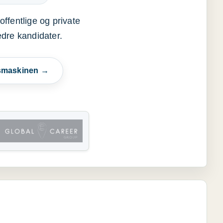
offentlige og private
edre kandidater.
esmaskinen →