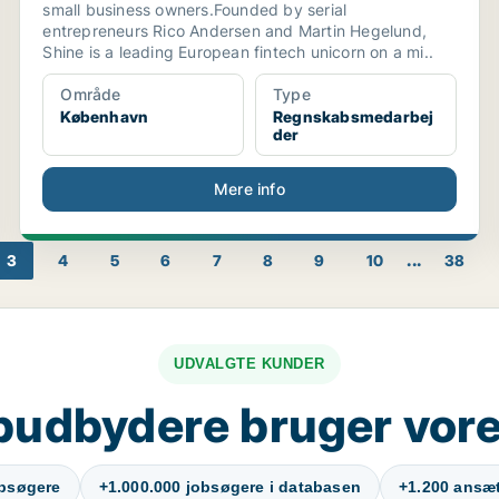
small business owners.Founded by serial
entrepreneurs Rico Andersen and Martin Hegelund,
Shine is a leading European fintech unicorn on a mi..
Område
Type
København
Regnskabsmedarbej
der
Mere info
...
3
4
5
6
7
8
9
10
38
UDVALGTE KUNDER
budbydere bruger vore
obsøgere
+1.000.000 jobsøgere i databasen
+1.200 ansætt