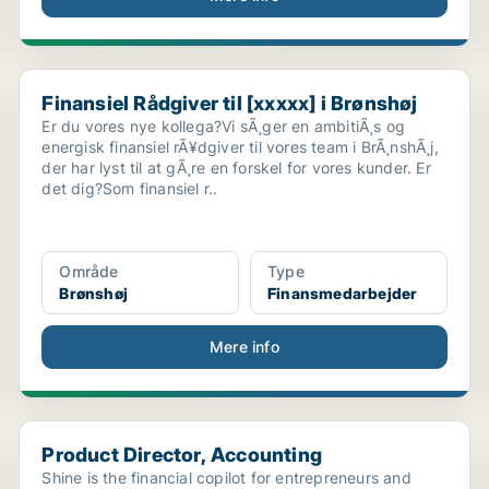
Finansiel Rådgiver til [xxxxx] i Brønshøj
Finansiel Rådgiver til [xxxxx] i Brønshøj
Er du vores nye kollega?Vi sÃ¸ger en ambitiÃ¸s og
energisk finansiel rÃ¥dgiver til vores team i BrÃ¸nshÃ¸j,
der har lyst til at gÃ¸re en forskel for vores kunder. Er
det dig?Som finansiel r..
Område
Type
Brønshøj
Finansmedarbejder
Mere info
Product Director, Accounting
Product Director, Accounting
Shine is the financial copilot for entrepreneurs and