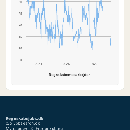
30
25
20
15
10
5
2024
2025
2026
Regnskabsmedarbejder
Regnskabsjobs.dk
c/o Jobsearch.dk
Mynstersvej 3, Frederiksberg