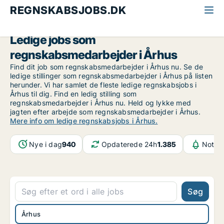
REGNSKABSJOBS.DK
Alle regnskabsjobs
Regnskabsmedarbejder
Århus
Ledige jobs som
regnskabsmedarbejder i Århus
Find dit job som regnskabsmedarbejder i Århus nu. Se de
ledige stillinger som regnskabsmedarbejder i Århus på listen
herunder. Vi har samlet de fleste ledige regnskabsjobs i
Århus til dig. Find en ledig stilling som
regnskabsmedarbejder i Århus nu. Held og lykke med
jagten efter arbejde som regnskabsmedarbejder i Århus.
Mere info om ledige regnskabsjobs i Århus.
Nye i dag
940
Opdaterede 24h
1.385
Notifi
Søg
Århus