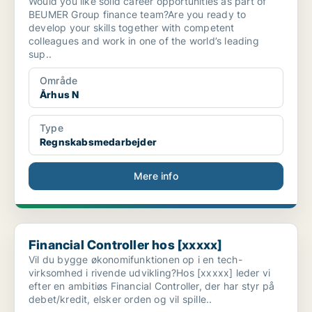
Would you like solid career opportunities as part of
BEUMER Group finance team?Are you ready to
develop your skills together with competent
colleagues and work in one of the world’s leading
sup..
Område
Århus N
Type
Regnskabsmedarbejder
Mere info
Financial Controller hos [xxxxx]
Financial Controller hos [xxxxx]
Vil du bygge økonomifunktionen op i en tech-
virksomhed i rivende udvikling?Hos [xxxxx] leder vi
efter en ambitiøs Financial Controller, der har styr på
debet/kredit, elsker orden og vil spille..