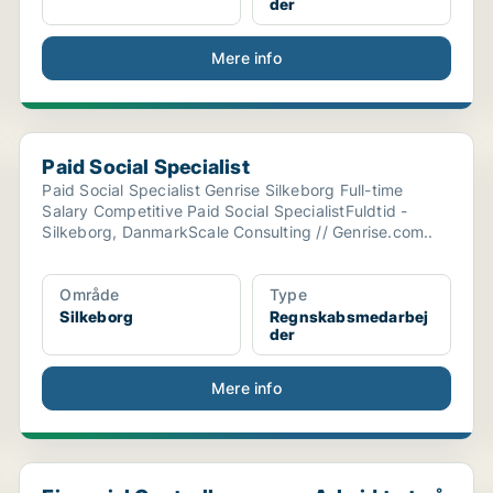
der
Mere info
Paid Social Specialist
Paid Social Specialist
Paid Social Specialist Genrise Silkeborg Full-time
Salary Competitive Paid Social SpecialistFuldtid -
Silkeborg, DanmarkScale Consulting // Genrise.com..
Område
Type
Silkeborg
Regnskabsmedarbej
der
Mere info
Financial Controller søges - Arbejd tæt på ledelse...