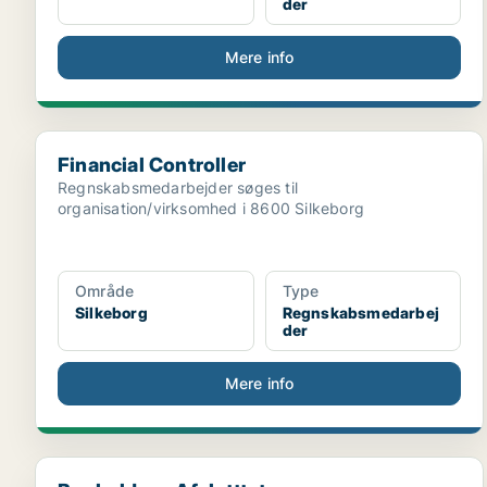
der
Mere info
Financial Controller
Financial Controller
Regnskabsmedarbejder søges til
organisation/virksomhed i 8600 Silkeborg
Område
Type
Silkeborg
Regnskabsmedarbej
der
Mere info
Bogholder – Afslutttet