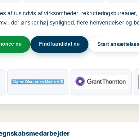
s af tusindvis af virksomheder, rekrutteringsbureauer, 
mv., der ønsker høj synlighed, flere henvendelser og b
nnonce nu
Find kandidat nu
Start ansættels
 regnskabsmedarbejder