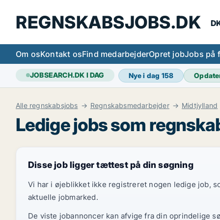
REGNSKABSJOBS.DK
DK
Om os
Kontakt os
Find medarbejder
Opret job
Jobs på 
JOBSEARCH.DK I DAG
Nye i dag
158
Opdate
Alle regnskabsjobs
Regnskabsmedarbejder
Midtjylland
Ledige jobs som regnska
Disse job ligger tættest på din søgning
Vi har i øjeblikket ikke registreret nogen ledige job,
aktuelle jobmarked.
De viste jobannoncer kan afvige fra din oprindelige s