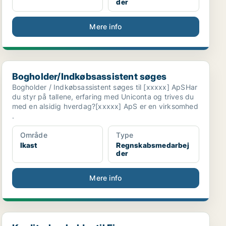
der
Mere info
Bogholder/Indkøbsassistent søges
Bogholder/Indkøbsassistent søges
Bogholder / Indkøbsassistent søges til [xxxxx] ApSHar
du styr på tallene, erfaring med Uniconta og trives du
med en alsidig hverdag?[xxxxx] ApS er en virksomhed
.
Område
Type
Ikast
Regnskabsmedarbej
der
Mere info
Kreditorbogholder til Finance