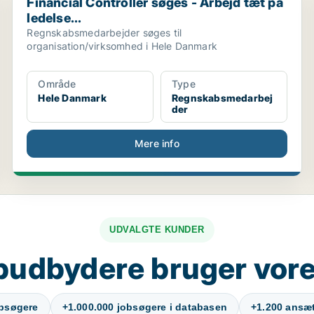
Financial Controller søges - Arbejd tæt på
ledelse...
Regnskabsmedarbejder søges til
organisation/virksomhed i Hele Danmark
Område
Type
Hele Danmark
Regnskabsmedarbej
der
Mere info
UDVALGTE KUNDER
budbydere bruger vore
obsøgere
+1.000.000 jobsøgere i databasen
+1.200 ansætt