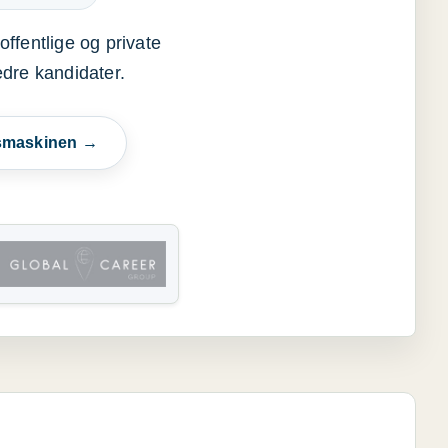
offentlige og private
edre kandidater.
esmaskinen →