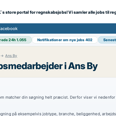
´s store portal for regnskabsjobs! Vi samler alle jobs til
facebook
rede 24h
1.055
Notifikationer om nye jobs
402
Senest
Ans By
bsmedarbejder i Ans By
 som matcher din søgning helt præcist. Derfor viser vi nedenfo
øgning på eksempelvis jobtype, branche, beliggenhed, arbejdst