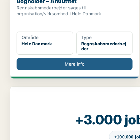
Bogholder – Afslutttet
Regnskabsmedarbejder søges til
organisation/virksomhed i Hele Danmark
Område
Type
Hele Danmark
Regnskabsmedarbej
der
Mere info
+3.000 jo
+100.000 j