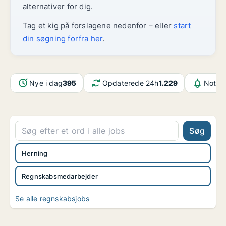
alternativer for dig.
Tag et kig på forslagene nedenfor – eller
start
din søgning forfra her
.
Nye i dag
395
Opdaterede 24h
1.229
Notifi
Søg
Herning
Regnskabsmedarbejder
Se alle regnskabsjobs