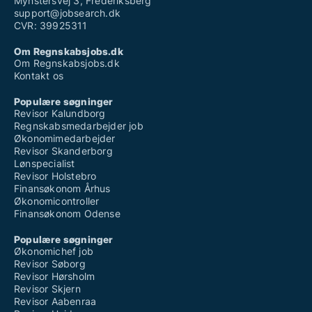
Mynstersvej 3, Frederiksberg
support@jobsearch.dk
CVR: 39925311
Om Regnskabsjobs.dk
Om Regnskabsjobs.dk
Kontakt os
Populære søgninger
Revisor Kalundborg
Regnskabsmedarbejder job
Økonomimedarbejder
Revisor Skanderborg
Lønspecialist
Revisor Holstebro
Finansøkonom Århus
Økonomicontroller
Finansøkonom Odense
Populære søgninger
Økonomichef job
Revisor Søborg
Revisor Hørsholm
Revisor Skjern
Revisor Aabenraa