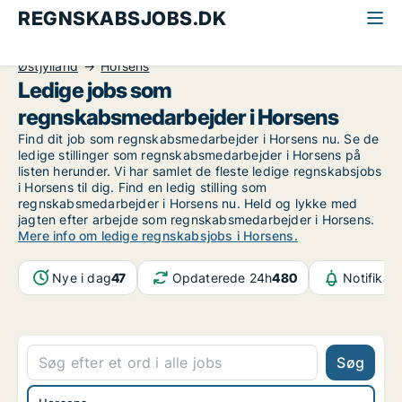
REGNSKABSJOBS.DK
Alle regnskabsjobs
Regnskabsmedarbejder
Østjylland
Horsens
Ledige jobs som
regnskabsmedarbejder i Horsens
Find dit job som regnskabsmedarbejder i Horsens nu. Se de
ledige stillinger som regnskabsmedarbejder i Horsens på
listen herunder. Vi har samlet de fleste ledige regnskabsjobs
i Horsens til dig. Find en ledig stilling som
regnskabsmedarbejder i Horsens nu. Held og lykke med
jagten efter arbejde som regnskabsmedarbejder i Horsens.
Mere info om ledige regnskabsjobs i Horsens.
Nye i dag
47
Opdaterede 24h
480
Notifikat
Søg