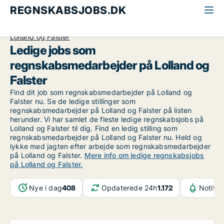
REGNSKABSJOBS.DK
Alle regnskabsjobs
Regnskabsmedarbejder
Lolland og Falster
Ledige jobs som
regnskabsmedarbejder på Lolland og
Falster
Find dit job som regnskabsmedarbejder på Lolland og
Falster nu. Se de ledige stillinger som
regnskabsmedarbejder på Lolland og Falster på listen
herunder. Vi har samlet de fleste ledige regnskabsjobs på
Lolland og Falster til dig. Find en ledig stilling som
regnskabsmedarbejder på Lolland og Falster nu. Held og
lykke med jagten efter arbejde som regnskabsmedarbejder
på Lolland og Falster.
Mere info om ledige regnskabsjobs
på Lolland og Falster.
Nye i dag
408
Opdaterede 24h
1.172
Notifik