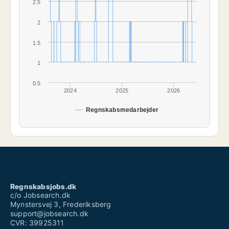
2.5
2
1.5
1
0.5
2024
2025
2026
Regnskabsmedarbejder
Regnskabsjobs.dk
c/o Jobsearch.dk
Mynstersvej 3, Frederiksberg
support@jobsearch.dk
CVR: 39925311