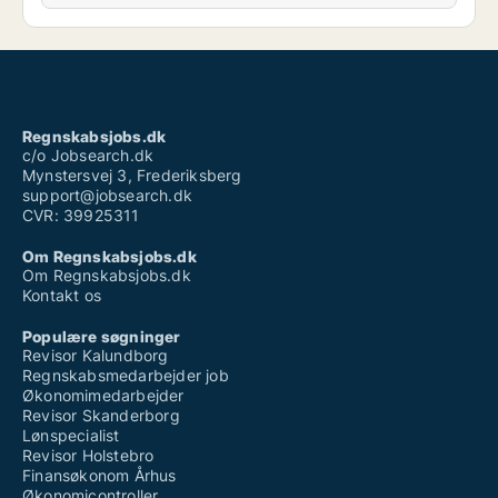
Regnskabsjobs.dk
c/o Jobsearch.dk
Mynstersvej 3, Frederiksberg
support@jobsearch.dk
CVR: 39925311
Om Regnskabsjobs.dk
Om Regnskabsjobs.dk
Kontakt os
Populære søgninger
Revisor Kalundborg
Regnskabsmedarbejder job
Økonomimedarbejder
Revisor Skanderborg
Lønspecialist
Revisor Holstebro
Finansøkonom Århus
Økonomicontroller