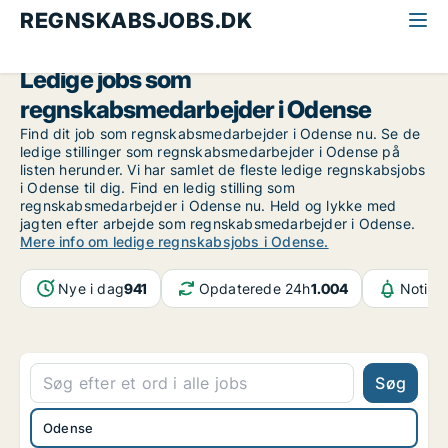
REGNSKABSJOBS.DK
Alle regnskabsjobs
Regnskabsmedarbejder
Odense
Ledige jobs som
regnskabsmedarbejder i Odense
Find dit job som regnskabsmedarbejder i Odense nu. Se de
ledige stillinger som regnskabsmedarbejder i Odense på
listen herunder. Vi har samlet de fleste ledige regnskabsjobs
i Odense til dig. Find en ledig stilling som
regnskabsmedarbejder i Odense nu. Held og lykke med
jagten efter arbejde som regnskabsmedarbejder i Odense.
Mere info om ledige regnskabsjobs i Odense.
Nye i dag
941
Opdaterede 24h
1.004
Notifik
Søg
Odense