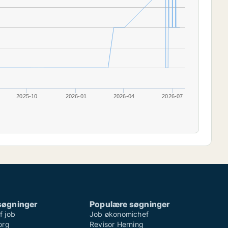
2025-10
2026-01
2026-04
2026-07
søgninger
Populære søgninger
 job
Job økonomichef
org
Revisor Herning