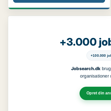
+3.000 jo
+100.000 j
Jobsearch.dk
bruge
organisationer 
Opret din a