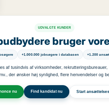
UDVALGTE KUNDER
budbydere bruger vore
obsøgere
+1.000.000 jobsøgere i databasen
+1.200 ansætt
s af tusindvis af virksomheder, rekrutteringsbureauer, 
mv., der ønsker høj synlighed, flere henvendelser og b
nnonce nu
Find kandidat nu
Start ansættels