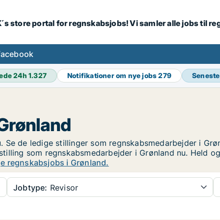
´s store portal for regnskabsjobs! Vi samler alle jobs til
facebook
ede 24h
1.327
Notifikationer om nye jobs
279
Seneste
 Grønland
 Se de ledige stillinger som regnskabsmedarbejder i Grønl
ig stilling som regnskabsmedarbejder i Grønland nu. Held 
ge regnskabsjobs i Grønland.
Jobtype:
Revisor