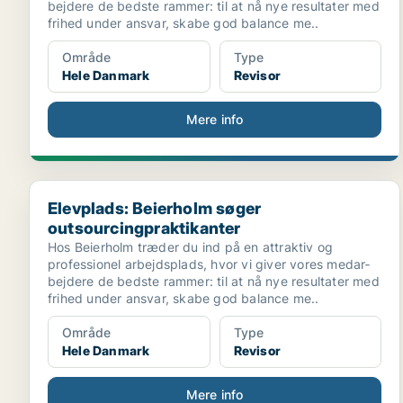
bejdere de bedste rammer: til at nå nye re­sultater med
frihed under ansvar, skabe god balance me..
Område
Type
Hele Danmark
Revisor
Mere info
Elevplads: Beierholm søger outsourcingpraktikanter
Elevplads: Beierholm søger
outsourcingpraktikanter
Hos Beierholm træder du ind på en attraktiv og
professionel arbejdsplads, hvor vi giver vores medar­
bejdere de bedste rammer: til at nå nye re­sultater med
frihed under ansvar, skabe god balance me..
Område
Type
Hele Danmark
Revisor
Mere info