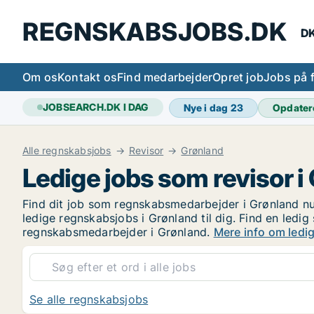
REGNSKABSJOBS.DK
DK
Om os
Kontakt os
Find medarbejder
Opret job
Jobs på 
JOBSEARCH.DK I DAG
Nye i dag
23
Opdater
Alle regnskabsjobs
Revisor
Grønland
Ledige jobs som revisor i
Find dit job som regnskabsmedarbejder i Grønland nu.
ledige regnskabsjobs i Grønland til dig. Find en led
regnskabsmedarbejder i Grønland.
Mere info om ledi
Se alle regnskabsjobs