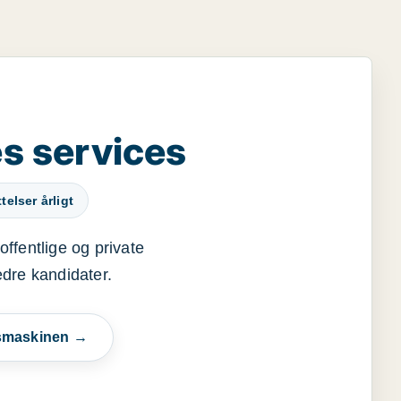
s services
elser årligt
offentlige og private
edre kandidater.
esmaskinen →