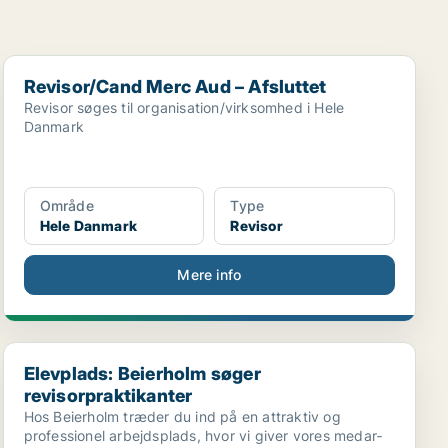
Revisor/Cand Merc Aud – Afsluttet
lig
Revisor/Cand Merc Aud – Afsluttet
Revisor søges til organisation/virksomhed i Hele
Danmark
Område
Type
Hele Danmark
Revisor
Mere info
Elevplads: Beierholm søger revisorpraktikanter
Elevplads: Beierholm søger
revisorpraktikanter
Hos Beierholm træder du ind på en attraktiv og
professionel arbejdsplads, hvor vi giver vores medar­