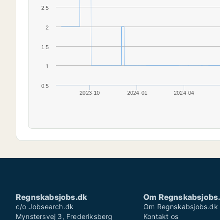
2.5
2
1.5
1
0.5
2023-10
2024-01
2024-04
Regnskabsjobs.dk
Om Regnskabsjobs
c/o Jobsearch.dk
Om Regnskabsjobs.dk
Mynstersvej 3, Frederiksberg
Kontakt os