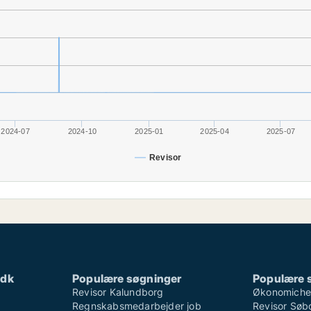
2024-07
2024-10
2025-01
2025-04
2025-07
Revisor
.dk
Populære søgninger
Populære 
Revisor Kalundborg
Økonomichef
Regnskabsmedarbejder job
Revisor Søb