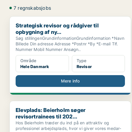
7 regnskabsjobs
Strategisk revisor og rådgiver til opbygning af ny...
Strategisk revisor og rådgiver til
opbygning af ny...
Søg stillingenGrundinformationGrundinformation *Navn
Billede Din adresse Adresse *Postnr *By *E-mail Tlf.
Nummer Mobil Nummer Ansøgn..
Område
Type
Hele Danmark
Revisor
Mere info
Elevplads: Beierholm søger revisortrainees til 202...
Elevplads: Beierholm søger
revisortrainees til 202...
Hos Beierholm træder du ind på en attraktiv og
professionel arbejdsplads, hvor vi giver vores medar­