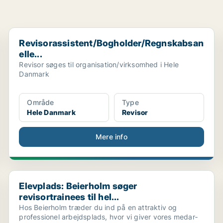
Revisorassistent/Bogholder/Regnskabsansvarlig elle...
Revisorassistent/Bogholder/Regnskabsansvar
elle...
Revisor søges til organisation/virksomhed i Hele
Danmark
Område
Type
Hele Danmark
Revisor
Mere info
Elevplads: Beierholm søger revisortrainees til hel...
Elevplads: Beierholm søger
revisortrainees til hel...
Hos Beierholm træder du ind på en attraktiv og
professionel arbejdsplads, hvor vi giver vores medar­