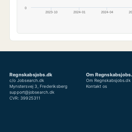
0
2023-10
2024-01
2024-04
2
Regnskabsjobs.dk
Om Regnskabsjobs
c/o Jobsearch.dk
Om Regnskabsjobs.dk
Mynstersvej 3, Frederiksberg
Kontakt os
support@jobsearch.dk
CVR: 39925311