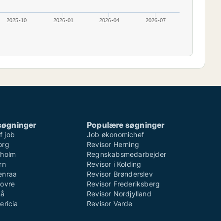
2025-10
2026-01
2026-04
2026-07
søgninger
Populære søgninger
 job
Job økonomichef
org
Revisor Herning
sholm
Regnskabsmedarbejder
rn
Revisor i Kolding
enraa
Revisor Brønderslev
dovre
Revisor Frederiksberg
nå
Revisor Nordjylland
ericia
Revisor Varde