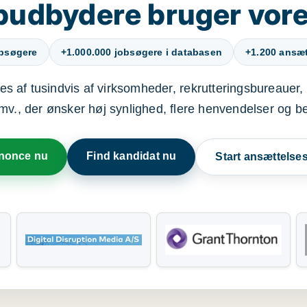
budbydere bruger vore
obsøgere
+1.000.000 jobsøgere i databasen
+1.200 ansætt
s af tusindvis af virksomheder, rekrutteringsbureauer, 
mv., der ønsker høj synlighed, flere henvendelser og b
nnonce nu
Find kandidat nu
Start ansættels