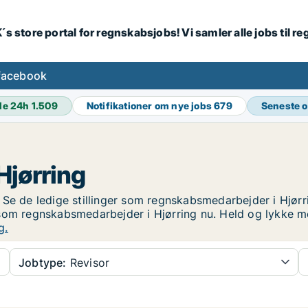
´s store portal for regnskabsjobs! Vi samler alle jobs til
facebook
de 24h
1.509
Notifikationer om nye jobs
679
Seneste 
Hjørring
Se de ledige stillinger som regnskabsmedarbejder i Hjørrin
ing som regnskabsmedarbejder i Hjørring nu. Held og lykke
g.
Jobtype:
Revisor