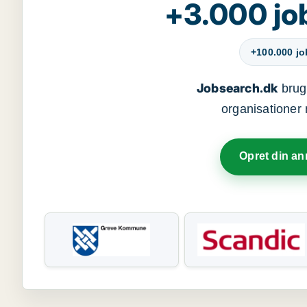
+3.000 jo
+100.000 j
Jobsearch.dk
bruge
organisationer 
Opret din a