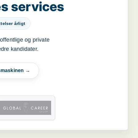
s services
elser årligt
offentlige og private
edre kandidater.
esmaskinen →