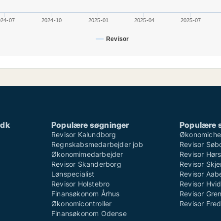
024-07
2024-10
2025-01
2025-04
2025-07
Revisor
.dk
Populære søgninger
Populære 
Revisor Kalundborg
Økonomichef
Regnskabsmedarbejder job
Revisor Søb
Økonomimedarbejder
Revisor Hør
Revisor Skanderborg
Revisor Skje
Lønspecialist
Revisor Aab
Revisor Holstebro
Revisor Hvi
Finansøkonom Århus
Revisor Gre
Økonomicontroller
Revisor Fred
Finansøkonom Odense