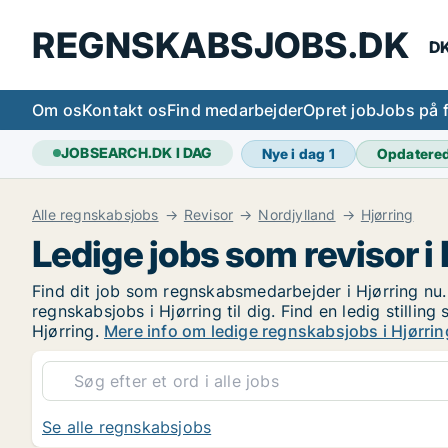
REGNSKABSJOBS.DK
DK
Om os
Kontakt os
Find medarbejder
Opret job
Jobs på 
JOBSEARCH.DK I DAG
Nye i dag
1
Opdatere
Alle regnskabsjobs
Revisor
Nordjylland
Hjørring
Ledige jobs som revisor i 
Find dit job som regnskabsmedarbejder i Hjørring nu. 
regnskabsjobs i Hjørring til dig. Find en ledig still
Hjørring.
Mere info om ledige regnskabsjobs i Hjørrin
Se alle regnskabsjobs