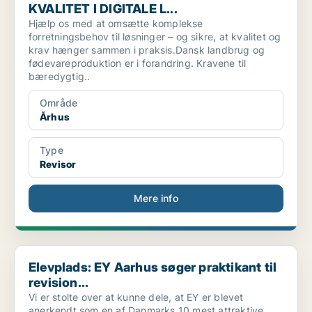
KVALITET I DIGITALE L...
Hjælp os med at omsætte komplekse
forretningsbehov til løsninger – og sikre, at kvalitet og
krav hænger sammen i praksis.Dansk landbrug og
fødevareproduktion er i forandring. Kravene til
bæredygtig..
Område
Århus
Type
Revisor
Mere info
Elevplads: EY Aarhus søger praktikant til revision...
Elevplads: EY Aarhus søger praktikant til
revision...
Vi er stolte over at kunne dele, at EY er blevet
anerkendt som en af Danmarks 10 mest attraktive