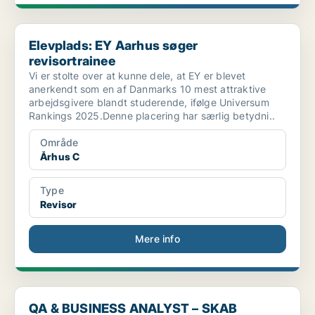
Elevplads: EY Aarhus søger revisortrainee
Elevplads: EY Aarhus søger
revisortrainee
Vi er stolte over at kunne dele, at EY er blevet
anerkendt som en af Danmarks 10 mest attraktive
arbejdsgivere blandt studerende, ifølge Universum
Rankings 2025.Denne placering har særlig betydni..
Område
Århus C
Type
Revisor
Mere info
QA & BUSINESS ANALYST – SKAB KVALITET I DIGITALE L...
QA & BUSINESS ANALYST – SKAB