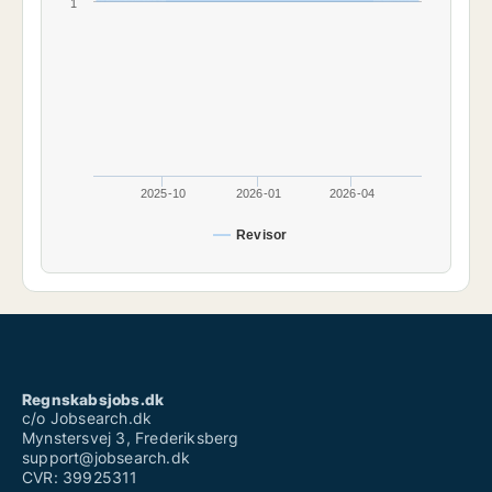
1
2025-10
2026-01
2026-04
Revisor
Regnskabsjobs.dk
c/o Jobsearch.dk
Mynstersvej 3, Frederiksberg
support@jobsearch.dk
CVR: 39925311