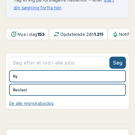
din søgning forfra her
.
Nye i dag
153
Opdaterede 24h
1.211
Notifik
Søg
Ry
Revisor
Se alle regnskabsjobs
Group Finance Business Controller