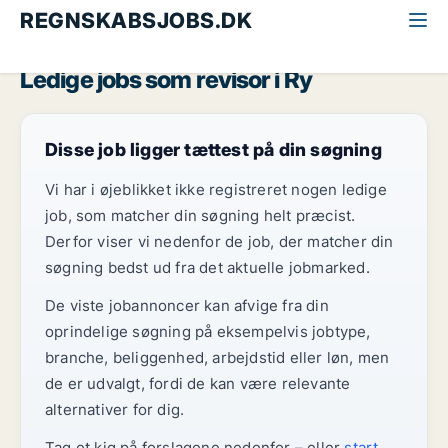
REGNSKABSJOBS.DK
Alle regnskabsjobs
Revisor
Østjylland
Ry
Ledige jobs som revisor i Ry
Disse job ligger tættest på din søgning
Vi har i øjeblikket ikke registreret nogen ledige
job, som matcher din søgning helt præcist.
Derfor viser vi nedenfor de job, der matcher din
søgning bedst ud fra det aktuelle jobmarked.
De viste jobannoncer kan afvige fra din
oprindelige søgning på eksempelvis jobtype,
branche, beliggenhed, arbejdstid eller løn, men
de er udvalgt, fordi de kan være relevante
alternativer for dig.
Tag et kig på forslagene nedenfor – eller
start