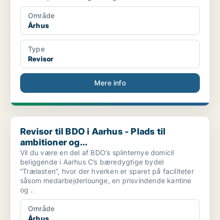
Område
Århus
Type
Revisor
Mere info
Revisor til BDO i Aarhus - Plads til ambitioner og...
Revisor til BDO i Aarhus - Plads til
ambitioner og...
Vil du være en del af BDO’s splinternye domicil
beliggende i Aarhus C’s bæredygtige bydel
”Trælasten”, hvor der hverken er sparet på faciliteter
såsom medarbejderlounge, en prisvindende kantine
og .
Område
Århus