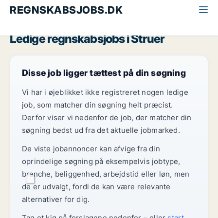
REGNSKABSJOBS.DK
Alle regnskabsjobs
Vestjylland
Struer
Ledige regnskabsjobs i Struer
Disse job ligger tættest på din søgning
Vi har i øjeblikket ikke registreret nogen ledige
job, som matcher din søgning helt præcist.
Derfor viser vi nedenfor de job, der matcher din
søgning bedst ud fra det aktuelle jobmarked.
De viste jobannoncer kan afvige fra din
oprindelige søgning på eksempelvis jobtype,
branche, beliggenhed, arbejdstid eller løn, men
de er udvalgt, fordi de kan være relevante
alternativer for dig.
Tag et kig på forslagene nedenfor – eller
start