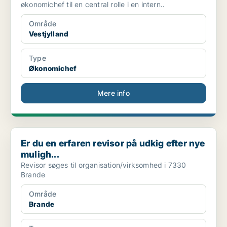
økonomichef til en central rolle i en intern..
Område
Vestjylland
Type
Økonomichef
Mere info
Er du en erfaren revisor på udkig efter nye muligh...
Er du en erfaren revisor på udkig efter nye
muligh...
Revisor søges til organisation/virksomhed i 7330
Brande
Område
Brande