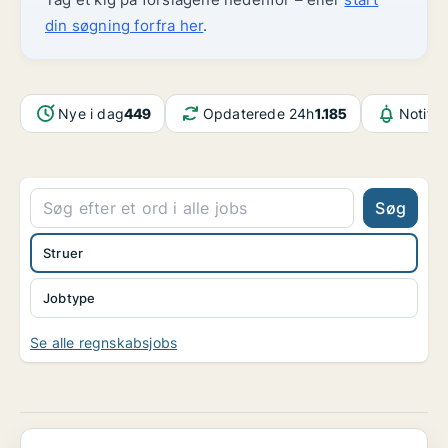
din søgning forfra her
.
Nye i dag
449
Opdaterede 24h
1.185
Notifik
Søg
Struer
Jobtype
Se alle regnskabsjobs
Bliv Økonomielev hos [xxxxx] i Holstebro