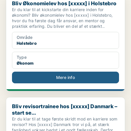
Bliv Økonomielev hos [xxxxx] i Holstebro
Er du klar til at kickstarte din karriere inden for
økonomi? Bliv økonomielev hos [xxxxx] i Holstebro,
hvor du fra første dag får ansvar, en mentor og
praktisk erfaring. Du bliver en del af et stærkt..
Område
Holstebro
Type
Økonom
Mere info
Bliv revisortrainee hos [xxxxx] Danmark – start se...
Bliv revisortrainee hos [xxxxx] Danmark –
start se...
Er du klar til at tage første skridt mod en karriere som
revisor? Hos [xxxxx] Danmark tror vi på, at stærk
faglighed vokser bedst i et godt fællesskab. Derfor