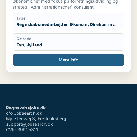
Økonomichef med fokus på forretningsudvikling og
strategi. Administrationschef, konsulent,
Type
Regnskabsmedarbejder, Økonom, Direktør mv.
Område
Fyn, Jylland
Mere info
Regnskabsjobs.dk
c/o Jobsearch.dk
Mynstersvej 3, Frederiksberg
support@jobsearch.dk
CVR: 39925311