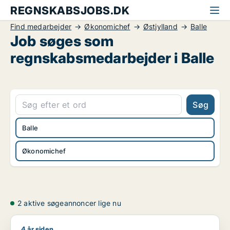
REGNSKABSJOBS.DK
Find medarbejder
Økonomichef
Østjylland
Balle
Job søges som
regnskabsmedarbejder i Balle
Søg
Balle
Økonomichef
2 aktive søgeannoncer lige nu
4 år siden
Peter søger job som projektleder / salgschef / økonomichef