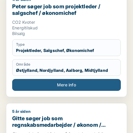
Peter søger job som projektleder /
salgschef / økonomichef
CO2 Kvoter
Energitilskud
Bilsalg
Type
Projektleder, Salgschef, Økonomichef
Område
Østjylland, Nordjylland, Aalborg, Midtjylland
Mere info
5 år siden
Gitte søger job som regnskabsmedarbejder / økonom / direktør
Gitte søger job som
regnskabsmedarbejder / økonom /
direktør / hr-chef / lønspecialist