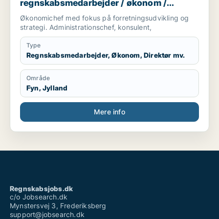
regnskabsmedarbejder / økonom /
direktør / hr-chef / lønspecialist
Økonomichef med fokus på forretningsudvikling og
strategi. Administrationschef, konsulent,
Type
Regnskabsmedarbejder, Økonom, Direktør mv.
Område
Fyn, Jylland
Mere info
Regnskabsjobs.dk
c/o Jobsearch.dk
Mynstersvej 3, Frederiksberg
support@jobsearch.dk