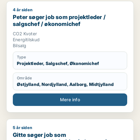
4 år siden
Peter søger job som projektleder / salgschef / økonomichef
Peter søger job som projektleder /
salgschef / økonomichef
CO2 Kvoter
Energitilskud
Bilsalg
Type
Projektleder, Salgschef, Økonomichef
Område
Østjylland, Nordjylland, Aalborg, Midtjylland
Mere info
5 år siden
Gitte søger job som regnskabsmedarbejder / økonom / direktør
Gitte søger job som