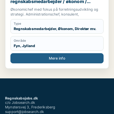
regnskabsmedarbejder / økonom /
direktør / hr-chef / lønspecialist
Økonomichef med fokus på forretningsudvikling og
strategi. Administrationschef, konsulent,
Type
Regnskabsmedarbejder, Økonom, Direktør mv.
Område
Fyn, Jylland
Mere info
Regnskabsjobs.dk
c/o Jobsearch.dk
Mynstersvej 3, Frederiksberg
support@jobsearch.dk