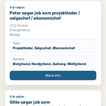
4 år siden
Peter søger job som projektleder / salgschef / økonomichef
Peter søger job som projektleder /
salgschef / økonomichef
CO2 Kvoter
Energitilskud
Bilsalg
Type
Projektleder, Salgschef, Økonomichef
Område
Østjylland, Nordjylland, Aalborg, Midtjylland
Mere info
5 år siden
Gitte søger job som regnskabsmedarbejder / økonom / direktør
Gitte søger job som