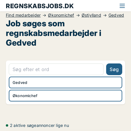
REGNSKABSJOBS.DK
Find medarbejder
Økonomichef
Østjylland
Gedved
Job søges som
regnskabsmedarbejder i
Gedved
Søg
Gedved
Økonomichef
2 aktive søgeannoncer lige nu