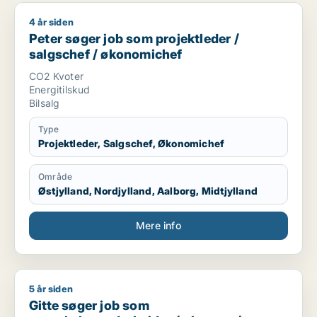
4 år siden
Peter søger job som projektleder / salgschef / økonomichef
Peter søger job som projektleder /
salgschef / økonomichef
CO2 Kvoter
Energitilskud
Bilsalg
Type
Projektleder, Salgschef, Økonomichef
Område
Østjylland, Nordjylland, Aalborg, Midtjylland
Mere info
5 år siden
Gitte søger job som regnskabsmedarbejder / økonom / direktør
Gitte søger job som