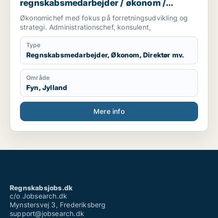
regnskabsmedarbejder / økonom /
direktør / hr-chef / lønspecialist
Økonomichef med fokus på forretningsudvikling og
strategi. Administrationschef, konsulent,
Type
Regnskabsmedarbejder, Økonom, Direktør mv.
Område
Fyn, Jylland
Mere info
Regnskabsjobs.dk
c/o Jobsearch.dk
Mynstersvej 3, Frederiksberg
support@jobsearch.dk