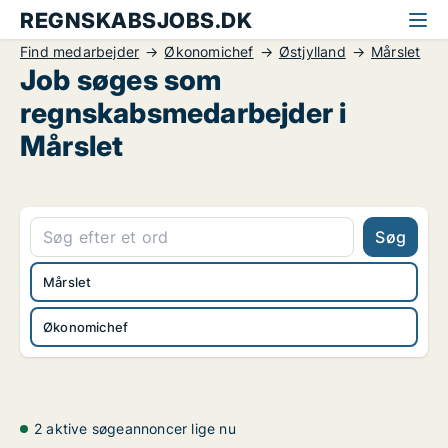
REGNSKABSJOBS.DK
Find medarbejder
Økonomichef
Østjylland
Mårslet
Job søges som
regnskabsmedarbejder i
Mårslet
Søg
Mårslet
Økonomichef
2 aktive søgeannoncer lige nu