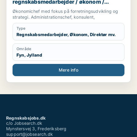
regnskabsmedarbejder / økonom /
direktør / hr-chef / lønspecialist
Økonomichef med fokus på forretningsudvikling og
strategi. Administrationschef, konsulent,
Type
Regnskabsmedarbejder, Økonom, Direktør mv.
Område
Fyn, Jylland
Mere info
Regnskabsjobs.dk
c/o Jobsearch.dk
Mynstersvej 3, Frederiksberg
support@jobsearch.dk