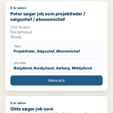
4 år siden
Peter søger job som projektleder / salgschef / økonomichef
Peter søger job som projektleder /
salgschef / økonomichef
CO2 Kvoter
Energitilskud
Bilsalg
Type
Projektleder, Salgschef, Økonomichef
Område
Østjylland, Nordjylland, Aalborg, Midtjylland
Mere info
5 år siden
Gitte søger job som regnskabsmedarbejder / økonom / direktør
Gitte søger job som