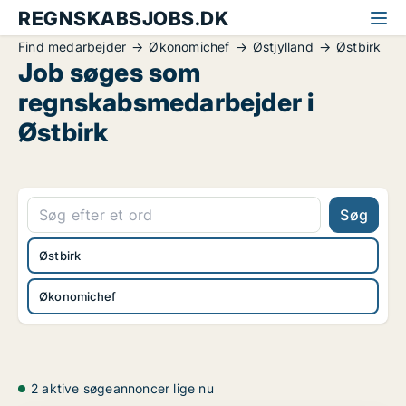
REGNSKABSJOBS.DK
Find medarbejder
Økonomichef
Østjylland
Østbirk
Job søges som
regnskabsmedarbejder i
Østbirk
Søg
Østbirk
Økonomichef
2 aktive søgeannoncer lige nu