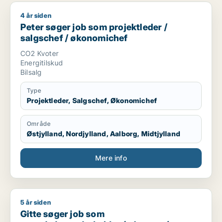
4 år siden
Peter søger job som projektleder / salgschef / økonomichef
Peter søger job som projektleder /
salgschef / økonomichef
CO2 Kvoter
Energitilskud
Bilsalg
Type
Projektleder, Salgschef, Økonomichef
Område
Østjylland, Nordjylland, Aalborg, Midtjylland
Mere info
5 år siden
Gitte søger job som regnskabsmedarbejder / økonom / direktør
Gitte søger job som