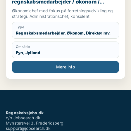
regnskabsmedarbejder / økonom /
direktør / hr-chef / lønspecialist
Økonomichef med fokus på forretningsudvikling og
strategi. Administrationschef, konsulent,
Type
Regnskabsmedarbejder, Økonom, Direktør mv.
Område
Fyn, Jylland
Mere info
Regnskabsjobs.dk
c/o Jobsearch.dk
Mynstersvej 3, Frederiksberg
support@jobsearch.dk